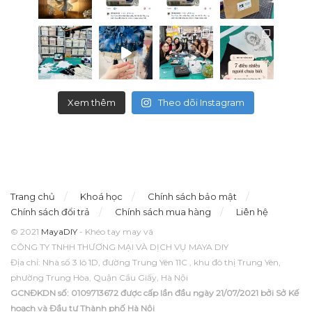
Xem thêm
Theo dõi Instagram
Trang chủ
Khoá học
Chính sách bảo mật
Chính sách đổi trả
Chính sách mua hàng
Liên hệ
© 2021
MayaDIY
- Khéo tay may vá
CÔNG TY TNHH THƯƠNG MẠI VÀ DỊCH VỤ MAYA DIY
Địa chỉ: Nhà số 3 lô 1D, đường Trung Yên 11C , khu đô thị Trung Yên,
phường Trung Hòa, Quận Cầu Giấy, Hà Nội
GCNĐKDN số: 0109713672 được cấp lần đầu ngày 21/07/2021 bởi Sở Kế
hoạch và Đầu tư Thành phố Hà Nội