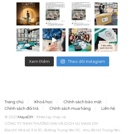
Xem thêm
Theo dõi Instagram
Trang chủ
Khoá học
Chính sách bảo mật
Chính sách đổi trả
Chính sách mua hàng
Liên hệ
© 2021
MayaDIY
- Khéo tay may vá
CÔNG TY TNHH THƯƠNG MẠI VÀ DỊCH VỤ MAYA DIY
Địa chỉ: Nhà số 3 lô 1D, đường Trung Yên 11C , khu đô thị Trung Yên,