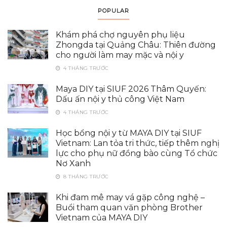
POPULAR
Khám phá chợ nguyên phụ liệu
Zhongda tại Quảng Châu: Thiên đường
cho người làm may mặc và nội y
4 THÁNG TRƯỚC
Maya DIY tại SIUF 2026 Thâm Quyến:
Dấu ấn nội y thủ công Việt Nam
4 THÁNG TRƯỚC
Học bổng nội y từ MAYA DIY tại SIUF
Vietnam: Lan tỏa tri thức, tiếp thêm nghị
lực cho phụ nữ đồng bào cùng Tổ chức
Nơ Xanh
8 THÁNG TRƯỚC
Khi đam mê may vá gặp công nghệ –
Buổi tham quan văn phòng Brother
Vietnam của MAYA DIY