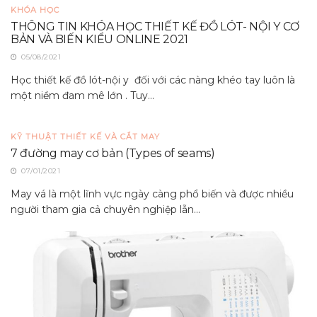
KHÓA HỌC
THÔNG TIN KHÓA HỌC THIẾT KẾ ĐỒ LÓT- NỘI Y CƠ
BẢN VÀ BIẾN KIỂU ONLINE 2021
05/08/2021
Học thiết kế đồ lót-nội y đối với các nàng khéo tay luôn là
một niềm đam mê lớn . Tuy...
KỸ THUẬT THIẾT KẾ VÀ CẮT MAY
7 đường may cơ bản (Types of seams)
07/01/2021
May vá là một lĩnh vực ngày càng phổ biến và được nhiều
người tham gia cả chuyên nghiệp lẫn...