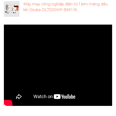
Máy may công nghiệp điện tử 1 kim máng dầu
kín Siruba DL7200HP-BM1-16