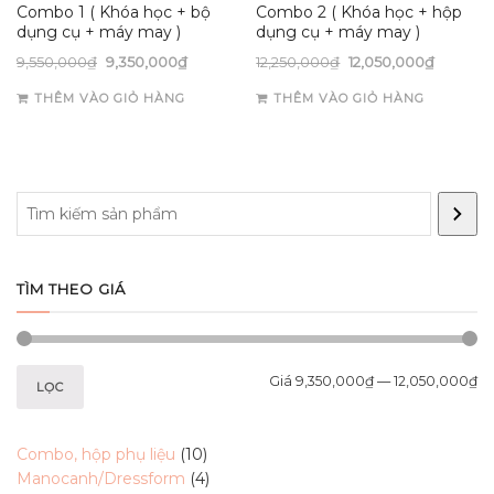
Combo 1 ( Khóa học + bộ
Combo 2 ( Khóa học + hộp
dụng cụ + máy may )
dụng cụ + máy may )
9,550,000
₫
9,350,000
₫
12,250,000
₫
12,050,000
₫
THÊM VÀO GIỎ HÀNG
THÊM VÀO GIỎ HÀNG
Search
TÌM THEO GIÁ
Giá
9,350,000₫
—
12,050,000₫
LỌC
10
Combo, hộp phụ liệu
10
products
4
Manocanh/Dressform
4