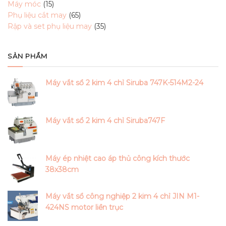
15
products
Máy móc
15
products
65
Phụ liệu cắt may
65
products
35
Rập và set phụ liệu may
35
products
SẢN PHẨM
Máy vắt sổ 2 kim 4 chỉ Siruba 747K-514M2-24
Máy vắt sổ 2 kim 4 chỉ Siruba747F
Máy ép nhiệt cao áp thủ công kích thước
38x38cm
Máy vắt sổ công nghiệp 2 kim 4 chỉ JIN M1-
424NS motor liền trục