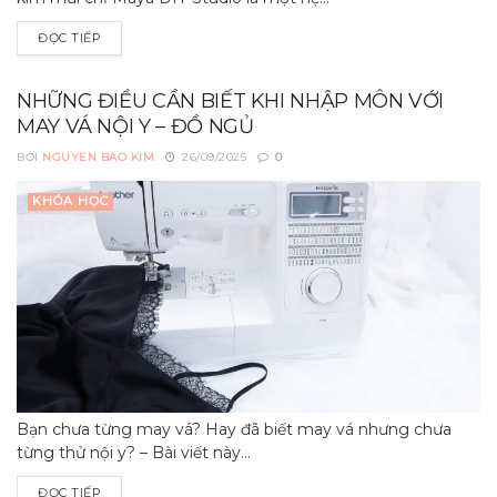
ĐỌC TIẾP
NHỮNG ĐIỀU CẦN BIẾT KHI NHẬP MÔN VỚI
MAY VÁ NỘI Y – ĐỒ NGỦ
BỞI
NGUYEN BAO KIM
26/09/2025
0
KHÓA HỌC
Bạn chưa từng may vá? Hay đã biết may vá nhưng chưa
từng thử nội y? – Bài viết này...
ĐỌC TIẾP