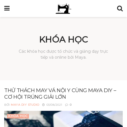
KHÓA HỌC
Các khóa học được tổ chức và giảng dạy trực
tiếp và online bởi Maya.
THỬ THÁCH MAY VÁ NỘI Y CÙNG MAYA DIY –
CƠ HỘI TRÚNG GIẢI LỚN
BỞI
MAYA DIY STUDIO
03/08/2021
0
KHÓA HỌC