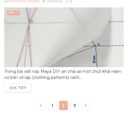
BỞI
MAYA DIY STUDIO
15/09/2025
0
NỘI Y
Trong bài viết này Maya DIY xin chia sẻ một chút khái niệm
cơ bản về rập (clothing patterns) cách...
ĐỌC TIẾP
1
2
3