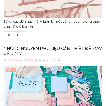
Từ xa xưa đến nay, nội y luôn là một vũ khí quan trọng giúp
phụ nữ giữ lửa hôn...
ĐỌC TIẾP
NHỮNG NGUYÊN PHỤ LIỆU CẦN THIẾT ĐỂ MAY
VÁ NỘI Y
BỞI
MAYA DIY STUDIO
16/05/2022
0
NỘI Y