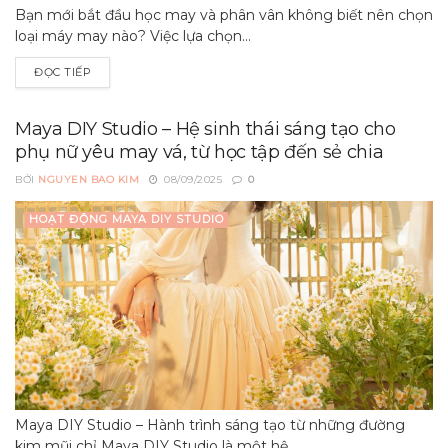
Bạn mới bắt đầu học may và phân vân không biết nên chọn
loại máy may nào? Việc lựa chọn...
ĐỌC TIẾP
Maya DIY Studio – Hệ sinh thái sáng tạo cho
phụ nữ yêu may vá, từ học tập đến sẻ chia
BỞI
NGUYEN BAO KIM
08/09/2025
0
HOẠT ĐỘNG MAYA DIY STUDIO
Maya DIY Studio – Hành trình sáng tạo từ những đường
kim mũi chỉ Maya DIY Studio là một hệ...