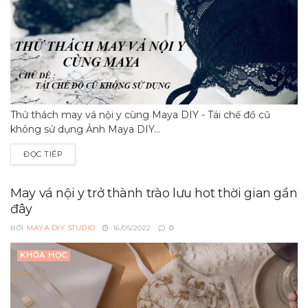
Thử thách may vá nội y cùng Maya DIY - Tái chế đồ cũ
không sử dụng Ảnh Maya DIY...
ĐỌC TIẾP
May vá nội y trở thành trào lưu hot thời gian gần
đây
BỞI
MAYA DIY STUDIO
16/05/2022
0
KHÓA HỌC