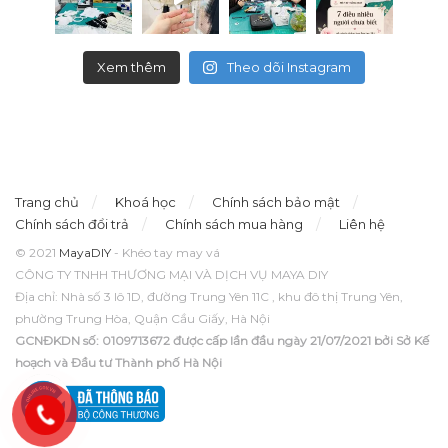
Xem thêm
Theo dõi Instagram
Trang chủ
Khoá học
Chính sách bảo mật
Chính sách đổi trả
Chính sách mua hàng
Liên hệ
© 2021
MayaDIY
- Khéo tay may vá
CÔNG TY TNHH THƯƠNG MẠI VÀ DỊCH VỤ MAYA DIY
Địa chỉ: Nhà số 3 lô 1D, đường Trung Yên 11C , khu đô thị Trung Yên,
phường Trung Hòa, Quận Cầu Giấy, Hà Nội
GCNĐKDN số: 0109713672 được cấp lần đầu ngày 21/07/2021 bởi Sở Kế
hoạch và Đầu tư Thành phố Hà Nội