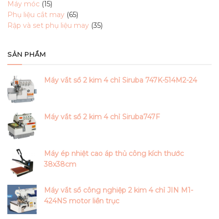
15
products
Máy móc
15
products
65
Phụ liệu cắt may
65
products
35
Rập và set phụ liệu may
35
products
SẢN PHẨM
Máy vắt sổ 2 kim 4 chỉ Siruba 747K-514M2-24
Máy vắt sổ 2 kim 4 chỉ Siruba747F
Máy ép nhiệt cao áp thủ công kích thước
38x38cm
Máy vắt sổ công nghiệp 2 kim 4 chỉ JIN M1-
424NS motor liền trục