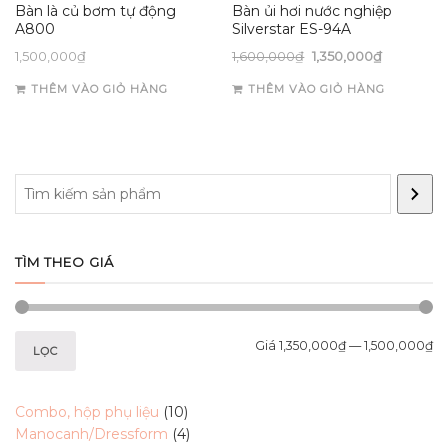
Bàn là củ bơm tự động
Bàn ủi hơi nước nghiệp
A800
Silverstar ES-94A
1,500,000
₫
1,600,000
₫
1,350,000
₫
THÊM VÀO GIỎ HÀNG
THÊM VÀO GIỎ HÀNG
Search
TÌM THEO GIÁ
Giá
1,350,000₫
—
1,500,000₫
LỌC
10
Combo, hộp phụ liệu
10
products
4
Manocanh/Dressform
4