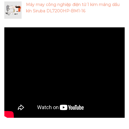
Máy may công nghiệp điện tử 1 kim máng dầu
kín Siruba DL7200HP-BM1-16