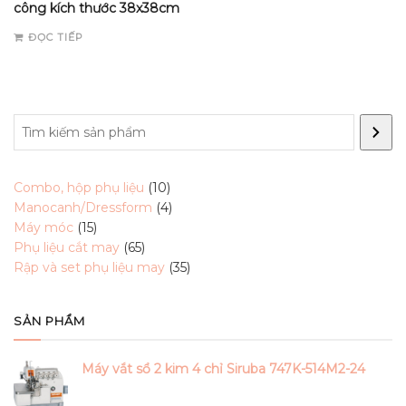
công kích thước 38x38cm
ĐỌC TIẾP
Search
10
Combo, hộp phụ liệu
10
products
4
Manocanh/Dressform
4
15
products
Máy móc
15
products
65
Phụ liệu cắt may
65
products
35
Rập và set phụ liệu may
35
products
SẢN PHẨM
Máy vắt sổ 2 kim 4 chỉ Siruba 747K-514M2-24