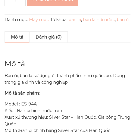
THÊM VÀO GIỎ HÀNG
ủi
hơi
nước
Danh mục:
Máy móc
Từ khóa:
bàn là
,
bàn là hơi nước
,
bàn ủi
nghiệp
Silverstar
ES-
Mô tả
Đánh giá (0)
94A
số
lượng
Mô tả
Bàn ủi, bàn là sử dụng ủi thành phẩm như quần, áo. Dùng
trong gia đình và công nghiệp
Mô tả sản phẩm
:
Model : ES-94A
Kiểu : Bàn ủi bình nước treo
Xuất xứ thương hiệu: Silver Star – Hàn Quốc. Gia công Trung
Quốc
Mô tả :Bàn ủi chính hãng Silver Star của Hàn Quốc