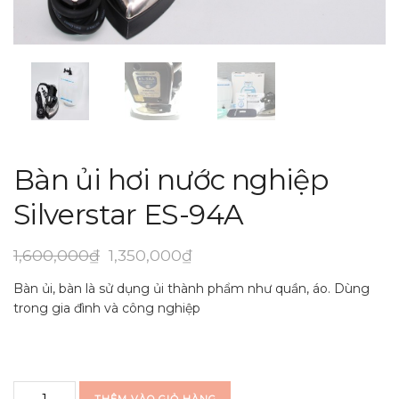
Bàn ủi hơi nước nghiệp
Silverstar ES-94A
1,600,000
₫
1,350,000
₫
Bàn ủi, bàn là sử dụng ủi thành phẩm như quần, áo. Dùng
trong gia đình và công nghiệp
Bàn