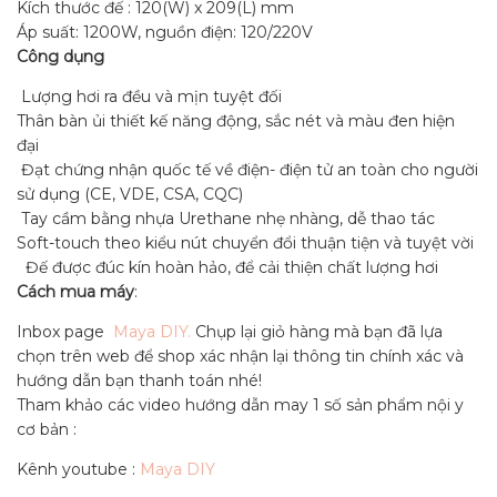
Kích thước đế : 120(W) x 209(L) mm
Áp suất: 1200W, nguồn điện: 120/220V
Công dụng
Lượng hơi ra đều và mịn tuyệt đối
Thân bàn ủi thiết kế năng động, sắc nét và màu đen hiện
đại
Đạt chứng nhận quốc tế về điện- điện tử an toàn cho người
sử dụng (CE, VDE, CSA, CQC)
Tay cầm bằng nhựa Urethane nhẹ nhàng, dễ thao tác
Soft-touch theo kiểu nút chuyển đổi thuận tiện và tuyệt vời
Đế được đúc kín hoàn hảo, để cải thiện chất lượng hơi
Cách mua máy
:
Inbox page
Maya DIY.
Chụp lại giỏ hàng mà bạn đã lựa
chọn trên web để shop xác nhận lại thông tin chính xác và
hướng dẫn bạn thanh toán nhé!
Tham khảo các video hướng dẫn may 1 số sản phẩm nội y
cơ bản :
Kênh youtube :
Maya DIY