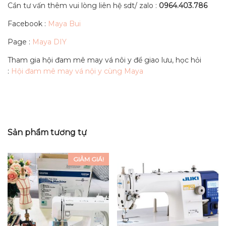
Cần tư vấn thêm vui lòng liên hệ sdt/ zalo :
0964.403.786
Facebook :
Maya Bui
Page :
Maya DIY
Tham gia hội đam mê may vá nôi y để giao lưu, học hỏi
:
Hội đam mê may vá nội y cùng Maya
Sản phẩm tương tự
GIẢM GIÁ!