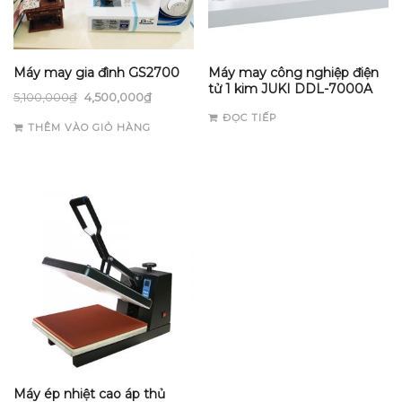
Máy may gia đình GS2700
Máy may công nghiệp điện
tử 1 kim JUKI DDL-7000A
5,100,000
₫
4,500,000
₫
ĐỌC TIẾP
THÊM VÀO GIỎ HÀNG
Máy ép nhiệt cao áp thủ