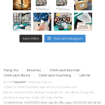
Xem thêm
Theo dõi Instagram
Trang chủ
Khoá học
Chính sách bảo mật
Chính sách đổi trả
Chính sách mua hàng
Liên hệ
© 2021
MayaDIY
- Khéo tay may vá
CÔNG TY TNHH THƯƠNG MẠI VÀ DỊCH VỤ MAYA DIY
Địa chỉ: Nhà số 3 lô 1D, đường Trung Yên 11C , khu đô thị Trung Yên,
phường Trung Hòa, Quận Cầu Giấy, Hà Nội
GCNĐKDN số: 0109713672 được cấp lần đầu ngày 21/07/2021 bởi Sở Kế