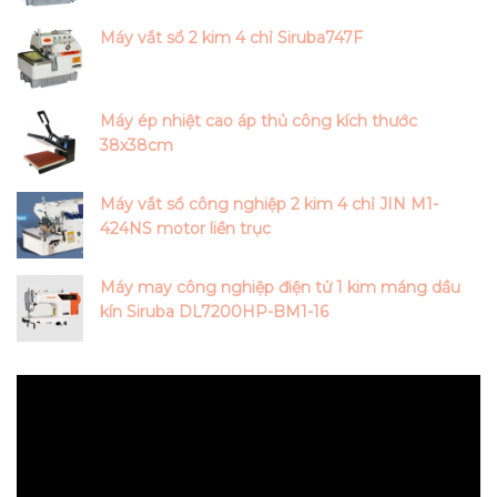
Máy vắt sổ 2 kim 4 chỉ Siruba747F
Máy ép nhiệt cao áp thủ công kích thước
38x38cm
Máy vắt sổ công nghiệp 2 kim 4 chỉ JIN M1-
424NS motor liền trục
Máy may công nghiệp điện tử 1 kim máng dầu
kín Siruba DL7200HP-BM1-16